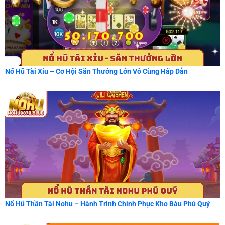
Nổ Hũ Tài Xỉu – Cơ Hội Săn Thưởng Lớn Vô Cùng Hấp Dẫn
Nổ Hũ Thần Tài Nohu – Hành Trình Chinh Phục Kho Báu Phú Quý