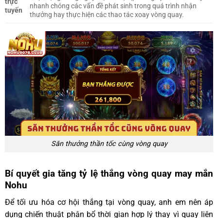
trực
nhanh chóng các vấn đề phát sinh trong quá trình nhận
tuyến
thưởng hay thực hiện các thao tác xoay vòng quay.
Săn thưởng thần tốc cùng vòng quay
Bí quyết gia tăng tỷ lệ thắng vòng quay may mắn
Nohu
Để tối ưu hóa cơ hội thắng tại vòng quay, anh em nên áp
dụng chiến thuật phân bổ thời gian hợp lý thay vì quay liên