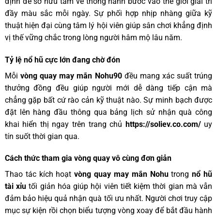
định để sở hữu tấm vé thông hành bước vào thế giới giải trí
đầy màu sắc mỗi ngày. Sự phối hợp nhịp nhàng giữa kỹ
thuật hiện đại cùng tâm lý hội viên giúp sân chơi khẳng định
vị thế vững chắc trong lòng người hâm mộ lâu năm.
Tỷ lệ nổ hũ cực lớn đang chờ đón
Mỗi
vòng quay may mắn Nohu90
đều mang xác suất trúng
thưởng đồng đều giúp người mới dễ dàng tiếp cận mà
chẳng gặp bất cứ rào cản kỹ thuật nào. Sự minh bạch được
đặt lên hàng đầu thông qua bảng lịch sử nhận quà công
khai hiển thị ngay trên trang chủ
https://soliev.co.com/
uy
tín suốt thời gian qua.
Cách thức tham gia vòng quay vô cùng đơn giản
Thao tác kích hoạt
vòng quay may mắn Nohu
trong
nổ hũ
tài xỉu
tối giản hóa giúp hội viên tiết kiệm thời gian mà vẫn
đảm bảo hiệu quả nhận quà tối ưu nhất. Người chơi truy cập
mục sự kiện rồi chọn biểu tượng vòng xoay để bắt đầu hành