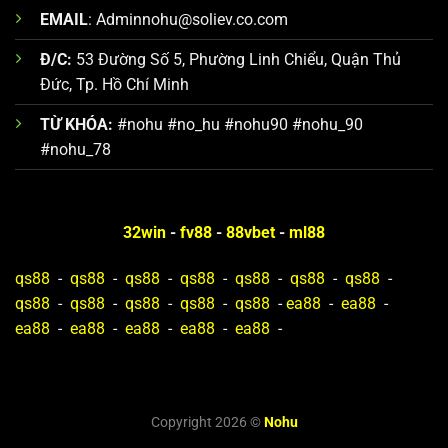
EMAIL
:
Adminnohu@soliev.co.com
Đ/C:
53 Đường Số 5, Phường Linh Chiểu, Quận Thủ
Đức, Tp. Hồ Chí Minh
TỪ KHÓA:
#nohu #no_hu #nohu90 #nohu_90
#nohu_78
32win
-
fv88
-
88vbet
-
ml88
qs88
-
qs88
-
qs88
-
qs88
-
qs88
-
qs88
-
qs88
-
qs88
-
qs88
-
qs88
-
qs88
-
qs88
-
ea88
-
ea88
-
ea88
-
ea88
-
ea88
-
ea88
-
ea88
-
Copyright 2026 ©
Nohu