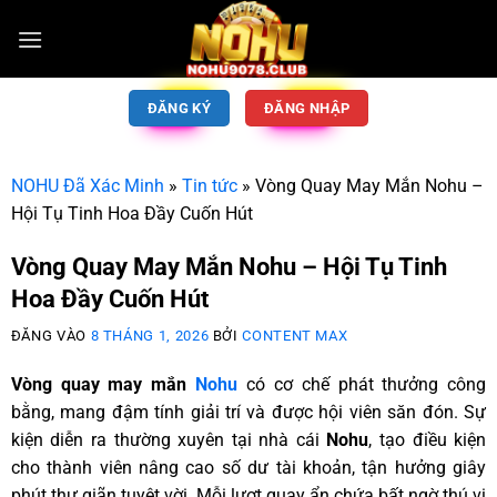
ĐĂNG KÝ
ĐĂNG NHẬP
NOHU Đã Xác Minh
»
Tin tức
»
Vòng Quay May Mắn Nohu –
Hội Tụ Tinh Hoa Đầy Cuốn Hút
Vòng Quay May Mắn Nohu – Hội Tụ Tinh
Hoa Đầy Cuốn Hút
ĐĂNG VÀO
8 THÁNG 1, 2026
BỞI
CONTENT MAX
Vòng quay may mắn
Nohu
có cơ chế phát thưởng công
bằng, mang đậm tính giải trí và được hội viên săn đón. Sự
kiện diễn ra thường xuyên tại nhà cái
Nohu
, tạo điều kiện
cho thành viên nâng cao số dư tài khoản, tận hưởng giây
phút thư giãn tuyệt vời. Mỗi lượt quay ẩn chứa bất ngờ thú vị