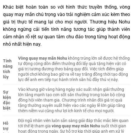
Khác biệt hoàn toàn so với hình thức truyền thống, vòng
quay may mắn chú trọng vào trải nghiệm cảm xúc kèm theo
giá trị thực tế mang lại cho mọi người. Thương hiệu Nohu
không ngừng cải tiến tính năng tương tác giúp thành viên
cảm nhận rõ rệt sự quan tâm chu đáo trong từng hoạt động
nhỏ nhất hiện nay.
Vòng quay may mắn Nohu
không trúng lớn sẽ được hệ thống
Tính
tự động cộng dồn điểm thưởng đổi lấy quà tặng hiện vật có
năng
giá trị tương đương theo bảng quy đổi. Việc tích điểm giúp
tích
người chơi không bao giờ ra về tay trắng đồng thời tạo động
lũy
lực để anh em tiếp tục hành trình săn hũ đầy thú vị này.
Vào khung giờ vàng hàng ngày xác suất nhận giải thưởng
Sự
lớn tăng mạnh tạo cơn sốt săn thưởng trong toàn bộ cộng
kiện
đồng hội viên tham gia. Chương trình nhân đôi giá trị quà
đặc
tặng thường xuyên xuất hiện vào các ngày lễ lớn giúp tăng
biệt
thêm niềm vui cũng như lợi ích kinh tế cho mọi người.
Đội ngũ nhân viên luôn sẵn sàng giải đáp thắc mắc liên quan
Hỗ
tới thể lệ tham gia
vòng quay may mắn Nohu
suốt thời gian
trợ
hoạt động trong ngày. Sự hỗ trợ kịp thời giúp anh em xử lý