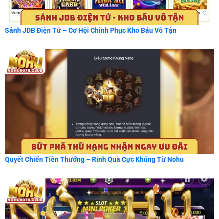
Sảnh JDB Điện Tử – Cơ Hội Chinh Phục Kho Báu Vô Tận
Quyết Chiến Tiền Thưởng – Rinh Quà Cực Khủng Từ Nohu