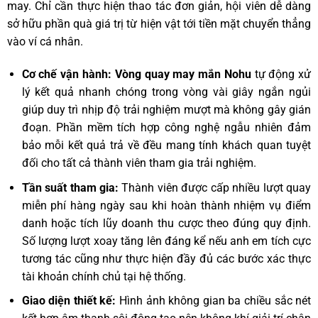
may. Chỉ cần thực hiện thao tác đơn giản, hội viên dễ dàng
sở hữu phần quà giá trị từ hiện vật tới tiền mặt chuyển thẳng
vào ví cá nhân.
Cơ chế vận hành:
Vòng quay may mắn Nohu
tự động xử
lý kết quả nhanh chóng trong vòng vài giây ngắn ngủi
giúp duy trì nhịp độ trải nghiệm mượt mà không gây gián
đoạn. Phần mềm tích hợp công nghệ ngẫu nhiên đảm
bảo mỗi kết quả trả về đều mang tính khách quan tuyệt
đối cho tất cả thành viên tham gia trải nghiệm.
Tần suất tham gia:
Thành viên được cấp nhiều lượt quay
miễn phí hàng ngày sau khi hoàn thành nhiệm vụ điểm
danh hoặc tích lũy doanh thu cược theo đúng quy định.
Số lượng lượt xoay tăng lên đáng kể nếu anh em tích cực
tương tác cũng như thực hiện đầy đủ các bước xác thực
tài khoản chính chủ tại hệ thống.
Giao diện thiết kế:
Hình ảnh không gian ba chiều sắc nét