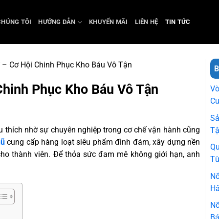
CHÚNG TÔI
HƯỚNG DẪN
KHUYẾN MÃI
LIÊN HỆ
TIN TỨC
 – Cơ Hội Chinh Phục Kho Báu Vô Tận
B
Chinh Phục Kho Báu Vô Tận
Vò
Cu
Sả
 thích nhờ sự chuyên nghiệp trong cơ chế vận hành cũng
T
hũ
cung cấp hàng loạt siêu phẩm đình đám, xây dựng nền
Qu
ho thành viên. Để thỏa sức đam mê không giới hạn, anh
Từ
Nổ
Hấ
Nổ
Bá