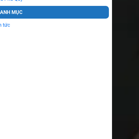
DANH MỤC
n tức