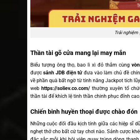
Trải nghiệm
Thần tài gõ cửa mang lại may mắn
Biểu tượng ông thọ, bao lì xì đỏ thắm cùng
vòn
được
sảnh JDB điện tử
đưa vào làm chủ đề chín
về phần quà bất ngờ từ tính năng Jackpot tích lũy 
web
https://soliev.co.com/
thường xuyên tổ chứ
thần tài để khích lệ tinh thần chinh phục đỉnh cao
Chiến binh huyền thoại được chào đón
Những cuộc đối đầu kịch tính giữa các hiệp sĩ 
nghẹt thở cho bất cứ tay chơi nào. Sảnh cược khé
đặc sắc mỗi khi hội viên quay trúng dòng thanh 