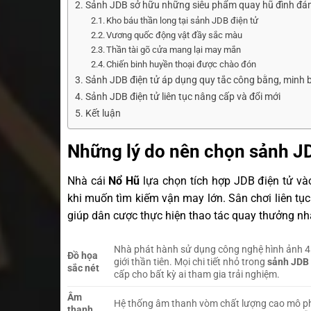
Sảnh JDB sở hữu những siêu phẩm quay hũ đình đá
Kho báu thần long tại sảnh JDB điện tử
Vương quốc động vật đầy sắc màu
Thần tài gõ cửa mang lại may mắn
Chiến binh huyền thoại được chào đón
Sảnh JDB điện tử áp dụng quy tắc công bằng, minh 
Sảnh JDB điện tử liên tục nâng cấp và đổi mới
Kết luận
Những lý do nên chọn sảnh JD
Nhà cái
Nổ Hũ
lựa chọn tích hợp JDB điện tử v
khi muốn tìm kiếm vận may lớn. Sân chơi liên tụ
giúp dân cược thực hiện thao tác quay thưởng n
Nhà phát hành sử dụng công nghệ hình ảnh 4K
Đồ họa
giới thần tiên. Mọi chi tiết nhỏ trong
sảnh JDB 
sắc nét
cấp cho bất kỳ ai tham gia trải nghiệm.
Âm
Hệ thống âm thanh vòm chất lượng cao mô phỏn
thanh