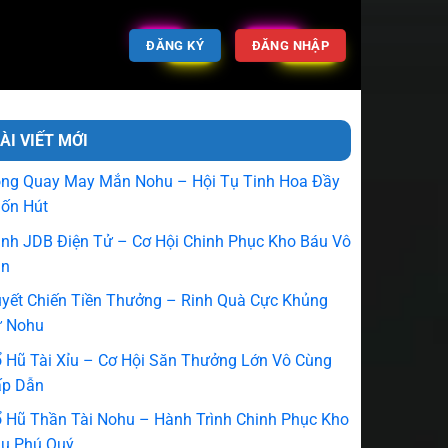
ĐĂNG KÝ
ĐĂNG NHẬP
ÀI VIẾT MỚI
ng Quay May Mắn Nohu – Hội Tụ Tinh Hoa Đầy
ốn Hút
nh JDB Điện Tử – Cơ Hội Chinh Phục Kho Báu Vô
ận
yết Chiến Tiền Thưởng – Rinh Quà Cực Khủng
 Nohu
 Hũ Tài Xỉu – Cơ Hội Săn Thưởng Lớn Vô Cùng
p Dẫn
 Hũ Thần Tài Nohu – Hành Trình Chinh Phục Kho
u Phú Quý