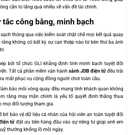
ng cần lo lắng quá nhiều về vấn đề tài chính.
 tắc công bằng, minh bạch
 sạch thông qua việc kiểm soát chặt chẽ mọi kết quả quay
rằng không có bất kỳ sự can thiệp nào từ bên thứ ba ảnh
rí.
p bởi tổ chức GLI khẳng định tính minh bạch tuyệt đối
 tuyến. Tất cả phần mềm vận hành
sảnh JDB điện tử
đều trải
 ra mắt phục vụ cộng đồng người chơi toàn cầu.
 đảm bảo mỗi vòng quay đều mang tính khách quan không
tâm rằng may mắn chính là yếu tố quyết định thắng thua
o mọi đối tượng tham gia.
it bảo vệ dữ liệu cá nhân của hội viên an toàn tuyệt đối
điện tử
đặt ưu tiên hàng đầu vào sự riêng tư giúp anh em
quỹ thưởng khổng lồ mỗi ngày.