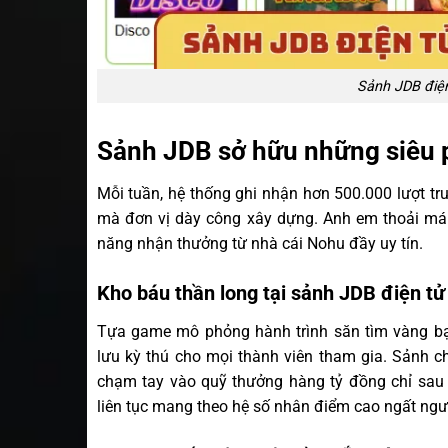
Sảnh JDB điệ
Sảnh JDB sở hữu những siêu
Mỗi tuần, hệ thống ghi nhận hơn 500.000 lượt t
mà đơn vị dày công xây dựng. Anh em thoải mái 
năng nhận thưởng từ nhà cái Nohu đầy uy tín.
Kho báu thần long tại sảnh JDB điện tử
Tựa game mô phỏng hành trình săn tìm vàng bạ
lưu kỳ thú cho mọi thành viên tham gia. Sảnh ch
chạm tay vào quỹ thưởng hàng tỷ đồng chỉ sau 
liên tục mang theo hệ số nhân điểm cao ngất ngư