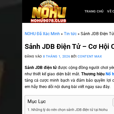
TRANG CHỦ
VỀ 
NOHU Đã Xác Minh
»
Tin tức
»
Sảnh JDB Điện Tử
Sảnh JDB Điện Tử – Cơ Hội 
ĐĂNG VÀO
8 THÁNG 1, 2026
BỞI
CONTENT MAX
Sảnh JDB điện tử
được cộng đồng người chơi yêu
như thiết kế giao diện bắt mắt.
Thương hiệu
Nổ 
tảng cá cược minh bạch và đảm bảo quyền lợi c
em hãy theo dõi nội dung bài viết ngay sau đây.
Mục Lục
Những lý do nên chọn sảnh JDB điện tử tại Nohu