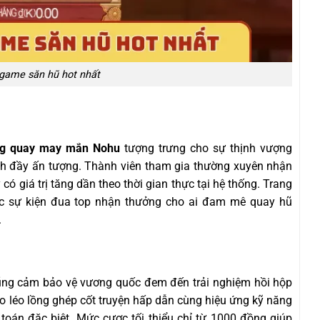
 game săn hũ hot nhất
g quay may mắn Nohu
tượng trưng cho sự thịnh vượng
h đầy ấn tượng. Thành viên tham gia thường xuyên nhận
có giá trị tăng dần theo thời gian thực tại hệ thống. Trang
c sự kiện đua top nhận thưởng cho ai đam mê quay hũ
.
dũng cảm bảo vệ vương quốc đem đến trải nghiệm hồi hộp
o léo lồng ghép cốt truyện hấp dẫn cùng hiệu ứng kỹ năng
toán đặc biệt. Mức cược tối thiểu chỉ từ 1000 đồng giúp