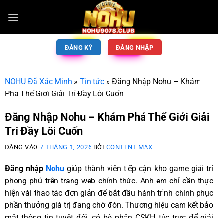
ĐĂNG KÝ
ĐĂNG NHẬP
NOHU Đã Xác Minh
»
Tin tức
»
Đăng Nhập Nohu – Khám
Phá Thế Giới Giải Trí Đầy Lôi Cuốn
Đăng Nhập Nohu – Khám Phá Thế Giới Giải
Trí Đầy Lôi Cuốn
ĐĂNG VÀO
7 THÁNG 1, 2026
BỞI
CONTENT MAX
Đăng nhập
Nohu
giúp thành viên tiếp cận kho game giải trí
phong phú trên trang web chính thức. Anh em chỉ cần thực
hiện vài thao tác đơn giản để bắt đầu hành trình chinh phục
phần thưởng giá trị đang chờ đón. Thương hiệu cam kết bảo
mật thông tin tuyệt đối, có bộ phận CSKH túc trực để giải