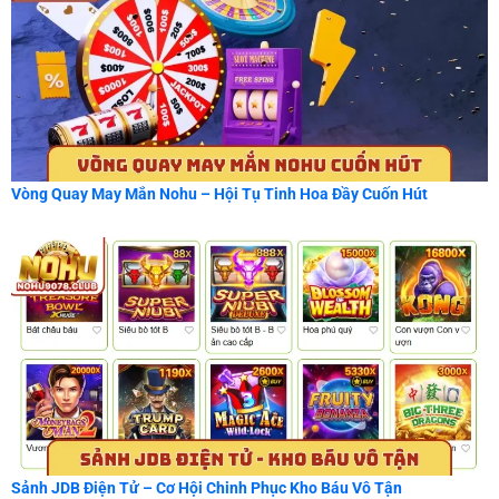
Vòng Quay May Mắn Nohu – Hội Tụ Tinh Hoa Đầy Cuốn Hút
Sảnh JDB Điện Tử – Cơ Hội Chinh Phục Kho Báu Vô Tận