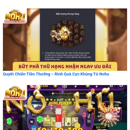
Quyết Chiến Tiền Thưởng – Rinh Quà Cực Khủng Từ Nohu