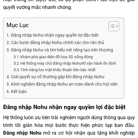
quyết vướng mắc nhanh chóng.
Mục Lục
Đăng nhập Nohu nhận ngay quyền lợi đặc biệt
Các bước đăng nhập Nohu chính xác cho tân thủ
Đăng nhập Nohu và tìm hiểu nét riêng tạo nên thương
Khám phá giao diện đồ họa 3D sống động
Hệ thống máy chủ đăng nhập Nohu90 vận hành ổn định
Tính năng lưu mật khẩu thuận tiện bậc nhất
Giải quyết sự cố thường gặp khi đăng nhập Nohu
Kinh nghiệm đăng nhập Nohu an toàn dành cho hội viên
Kết luận
Đăng nhập Nohu nhận ngay quyền lợi đặc biệt
Hệ thống luôn ưu tiên trải nghiệm người dùng thông qua quy
trình tối giản hóa mọi bước thực hiện phức tạp ban đầu.
Đăng nhập Nohu
mở ra cơ hội nhận quà tặng khởi nghiệp