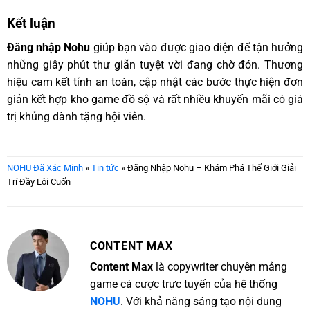
Kết luận
Đăng nhập Nohu
giúp bạn vào được giao diện để tận hưởng
những giây phút thư giãn tuyệt vời đang chờ đón. Thương
hiệu cam kết tính an toàn, cập nhật các bước thực hiện đơn
giản kết hợp kho game đồ sộ và rất nhiều khuyến mãi có giá
trị khủng dành tặng hội viên.
NOHU Đã Xác Minh
»
Tin tức
»
Đăng Nhập Nohu – Khám Phá Thế Giới Giải
Trí Đầy Lôi Cuốn
CONTENT MAX
Content Max
là copywriter chuyên mảng
game cá cược trực tuyến của hệ thống
NOHU
. Với khả năng sáng tạo nội dung